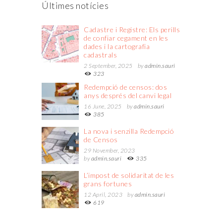
Últimes notícies
Cadastre i Registre: Els perills
de confiar cegament en les
dades i la cartografia
cadastrals
2 September, 2025
by
admin.sauri
323
Redempció de censos: dos
anys després del canvi legal
16 June, 2025
by
admin.sauri
385
La nova i senzilla Redempció
de Censos
29 November, 2023
by
admin.sauri
335
L’impost de solidaritat de les
grans fortunes
12 April, 2023
by
admin.sauri
619
http://www.fapfans.net
asian lesbians licking and dildoing hole.