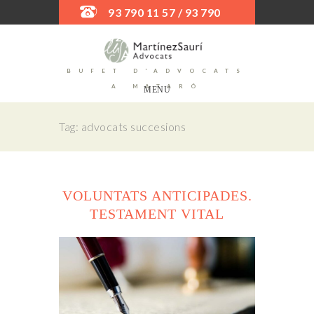
93 790 11 57 / 93 790
52 45
BUFET D'ADVOCATS
A MATARÓ
MENU
Tag: advocats succesions
VOLUNTATS ANTICIPADES.
TESTAMENT VITAL