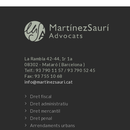
https://www.xxxdoc.monster
gogo dancer anderson santos.
La Rambla 42-44, 1r 1a
08302 - Mataró ( Barcelona )
Telf.: 93 790 11 57 / 93 790 52 45
Fax: 93 755 10 68
info@martinezsauri.cat
Dret fiscal
Dret administratiu
Dret mercantil
Dret penal
Arrendaments urbans