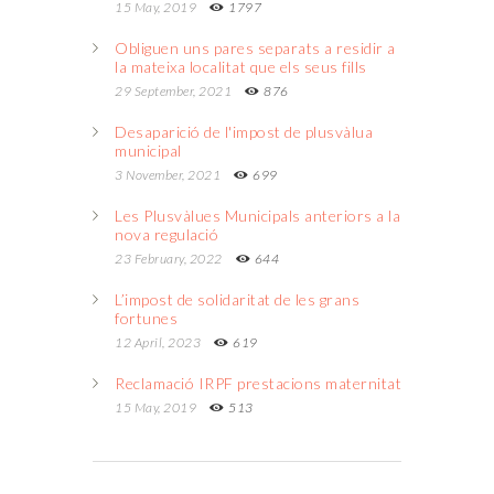
15 May, 2019
1797
Obliguen uns pares separats a residir a
la mateixa localitat que els seus fills
29 September, 2021
876
Desaparició de l'impost de plusvàlua
municipal
3 November, 2021
699
Les Plusvàlues Municipals anteriors a la
nova regulació
23 February, 2022
644
L’impost de solidaritat de les grans
fortunes
12 April, 2023
619
Reclamació IRPF prestacions maternitat
15 May, 2019
513