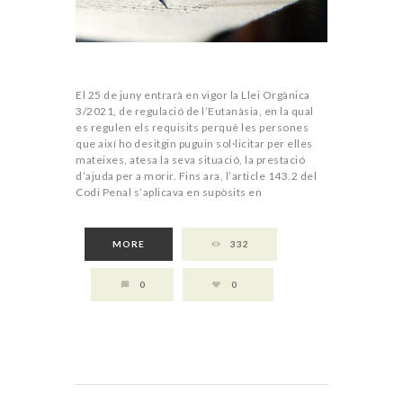
El 25 de juny entrarà en vigor la Llei Orgànica
3/2021, de regulació de l’Eutanàsia, en la qual
es regulen els requisits perquè les persones
que així ho desitgin puguin sol·licitar per elles
mateixes, atesa la seva situació, la prestació
d’ajuda per a morir. Fins ara, l’article 143.2 del
Codi Penal s’aplicava en supòsits en
MORE
332
0
0