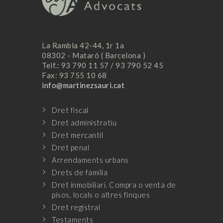
La Rambla 42-44, 1r 1a
08302 - Mataró ( Barcelona )
Telf.: 93 790 11 57 / 93 790 52 45
Fax: 93 755 10 68
info@martinezsauri.cat
Dret fiscal
Dret administratiu
Dret mercantil
Dret penal
Arrendaments urbans
Drets de família
Dret inmobiliari. Compra o venta de
pisos, locals o altres finques
Dret registral
Testaments