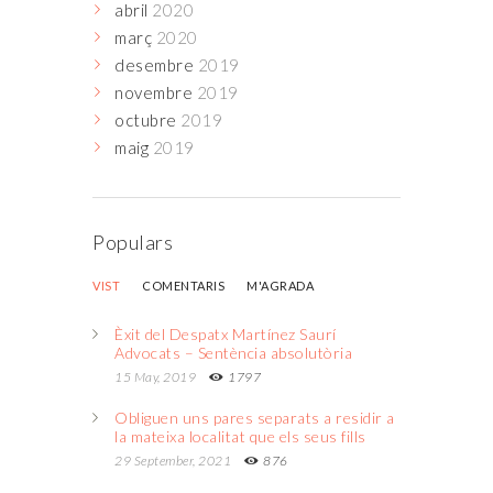
abril
2020
març
2020
desembre
2019
novembre
2019
octubre
2019
maig
2019
Populars
VIST
COMENTARIS
M'AGRADA
Èxit del Despatx Martínez Saurí
Advocats – Sentència absolutòria
15 May, 2019
1797
Obliguen uns pares separats a residir a
la mateixa localitat que els seus fills
29 September, 2021
876