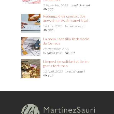
2 September, 2025
by
admin.sauri
323
Redempció de censos: dos
anys després del canvi legal
16 June, 2025
by
admin.sauri
385
La nova i senzilla Redempció
de Censos
29 November, 2023
by
admin.sauri
335
L’impost de solidaritat de les
grans fortunes
12 April, 2023
by
admin.sauri
619
http://www.fapfans.net
asian lesbians licking and dildoing hole.
https://www.xxxdoc.monster
gogo dancer anderson santos.