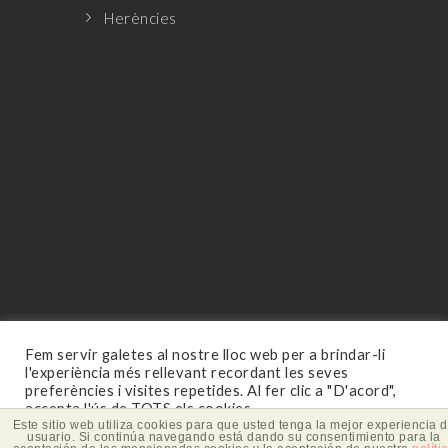
Herències
Fem servir galetes al nostre lloc web per a brindar-li
l'experiència més rellevant recordant les seves
preferències i visites repetides. Al fer clic a "D'acord",
© 2026 Todos los derechos reservados
accepta l'ús de TOTS els cookies.
Este sitio web utiliza cookies para que usted tenga la mejor experiencia 
Aviso legal
and
Política de privacidad
usuario. Si continúa navegando está dando su consentimiento para la