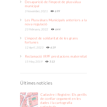
Desaparició de l'impost de plusvàlua
municipal
3 November, 2021
699
Les Plusvàlues Municipals anteriors a la
nova regulació
23 February, 2022
644
L’impost de solidaritat de les grans
fortunes
12 April, 2023
619
Reclamació IRPF prestacions maternitat
15 May, 2019
513
Últimes notícies
Cadastre i Registre: Els perills
de confiar cegament en les
dades i la cartografia
cadastrals