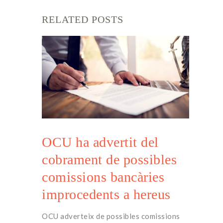
Article Name
RELATED POSTS
Obliguen uns pares
separats a residir a la
mateixa localitat que els
seus fills
Description
Obliguen uns pares
separats a residir a la
mateixa localitat que els
seus fills
Author
MARTÍNEZ SAURI
OCU ha advertit del
ADVOCATS
cobrament de possibles
Publisher Name
MARTÍNEZ SAURÍ
comissions bancàries
ADVOCATS
improcedents a hereus
Publisher Logo
OCU adverteix de possibles comissions