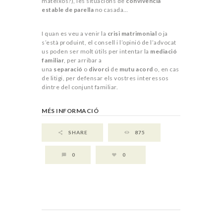
mateixos?), les situacions de
convivència
estable de parella
no casada…
I quan es veu a venir la
crisi matrimonial
o ja
s’està produint, el consell i l’opinió de l’advocat
us poden ser molt útils per intentar la
mediació
familiar
, per arribar a
una
separació
o
divorci
de
mutu acord
o, en cas
de litigi, per defensar els vostres interessos
dintre del conjunt familiar.
MÉS INFORMACIÓ
Summary
SHARE
875
0
0