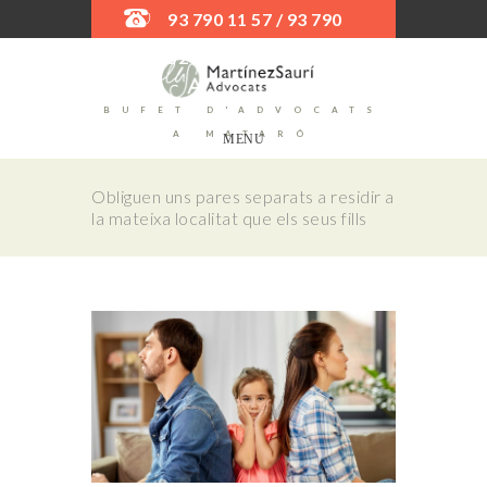
93 790 11 57 / 93 790
52 45
BUFET D'ADVOCATS
A MATARÓ
MENU
Obliguen uns pares separats a residir a
la mateixa localitat que els seus fills