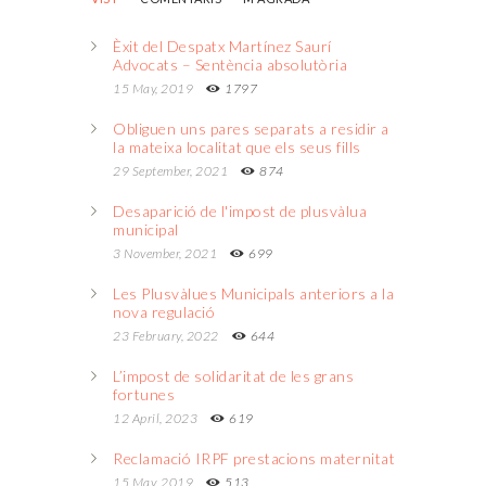
Èxit del Despatx Martínez Saurí
Advocats – Sentència absolutòria
15 May, 2019
1797
Obliguen uns pares separats a residir a
la mateixa localitat que els seus fills
29 September, 2021
874
Desaparició de l'impost de plusvàlua
municipal
3 November, 2021
699
Les Plusvàlues Municipals anteriors a la
nova regulació
23 February, 2022
644
L’impost de solidaritat de les grans
fortunes
12 April, 2023
619
Reclamació IRPF prestacions maternitat
15 May, 2019
513