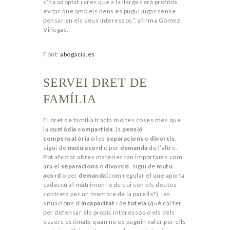
s’ha adoptat i crec que a la llarga serà profitós
evitar que amb els nens es pugui jugar sense
pensar en els seus interessos”, afirma Gómez
Villegas.
Font:
abogacia.es
SERVEI DRET DE
FAMÍLIA
El dret de família tracta moltes coses més que
la
custòdia compartida
, la
pensió
compensatòria
o les
separacions
o
divorcis
,
sigui de
mutu acord
o per
demanda
de l’altre.
Pot afectar altres matèries tan importants com
ara el
separacions
o
divorcis
, sigui de
mutu
acord
o per
demanda
(com regular el que aporta
cadascú al matrimoni o de qui són els deutes
contrets per un membre de la parella?), les
situacions d’
incapacitat
i de
tutela
(què cal fer
per defensar els propis interessos o els dels
éssers estimats quan no es puguin valer per ells