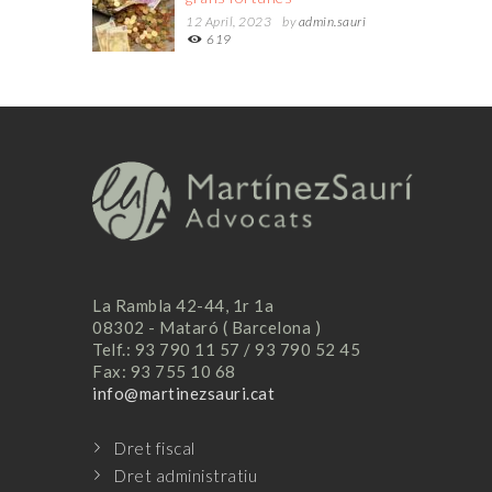
12 April, 2023
by
admin.sauri
619
http://www.fapfans.net
asian lesbians licking and dildoing hole.
https://www.xxxdoc.monster
gogo dancer anderson santos.
La Rambla 42-44, 1r 1a
08302 - Mataró ( Barcelona )
Telf.: 93 790 11 57 / 93 790 52 45
Fax: 93 755 10 68
info@martinezsauri.cat
Dret fiscal
Dret administratiu