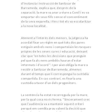
d’Instància i Instrucció de Sanlúcar de
Barrameda, explica que, després de la
separació, la mare va anar a viure a Conil i es va
emportar els seus fills sense el consentiment
de la seva exparella, i fins i tot els va escolaritzar
a la nova localitat.
Atenent a l’interès dels menors, la jutgessa ha
acordat fixar un règim en què tots dos pares
estiguin amb els nens i comparteixin les tasques
pròpies de les seves cures i educació, deixant
clar que “en totes les decisions que prenguin
pel que fa als nens ambdós hauran d’estar
informats i d’acord “. I per això obliga la mare a
residir a Sanlúcar de Barrameda, almenys
durant el temps que li correspongui la custòdia
compartida. En cas contrari, es fixaria una
custòdia a favor d’un dels progenitors.
La sentència ha estat recorreguda per la mare,
per la qual cosa no és ferma. “Sincerament crec
que l’audiència va a mantenir aquest criteri
perquè em sembla prou valent la decisió que