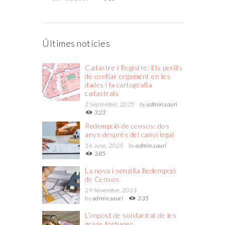
Últimes notícies
Cadastre i Registre: Els perills
de confiar cegament en les
dades i la cartografia
cadastrals
2 September, 2025
by
admin.sauri
323
Redempció de censos: dos
anys després del canvi legal
16 June, 2025
by
admin.sauri
385
La nova i senzilla Redempció
de Censos
29 November, 2023
by
admin.sauri
335
L’impost de solidaritat de les
grans fortunes