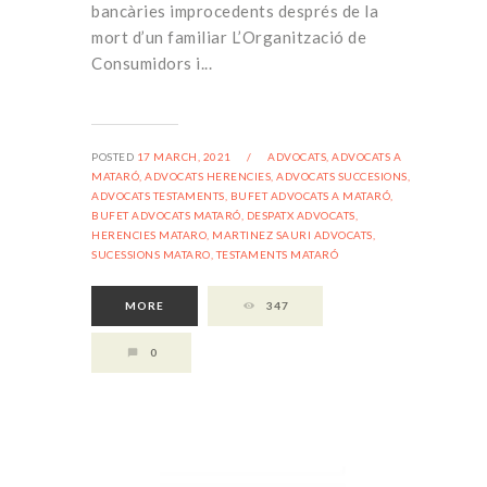
bancàries improcedents després de la
mort d’un familiar L’Organització de
Consumidors i...
POSTED
17 MARCH, 2021
/
ADVOCATS,
ADVOCATS A
MATARÓ,
ADVOCATS HERENCIES,
ADVOCATS SUCCESIONS,
ADVOCATS TESTAMENTS,
BUFET ADVOCATS A MATARÓ,
BUFET ADVOCATS MATARÓ,
DESPATX ADVOCATS,
HERENCIES MATARO,
MARTINEZ SAURI ADVOCATS,
SUCESSIONS MATARO,
TESTAMENTS MATARÓ
MORE
347
0