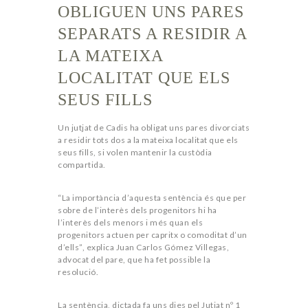
OBLIGUEN UNS PARES
SEPARATS A RESIDIR A
LA MATEIXA
LOCALITAT QUE ELS
SEUS FILLS
Un jutjat de Cadis ha obligat uns pares divorciats
a residir tots dos a la mateixa localitat que els
seus fills, si volen mantenir la custòdia
compartida.
“La importància d’aquesta sentència és que per
sobre de l’interès dels progenitors hi ha
l’interès dels menors i més quan els
progenitors actuen per capritx o comoditat d’un
d’ells”, explica Juan Carlos Gómez Villegas,
advocat del pare, que ha fet possible la
resolució.
La sentència, dictada fa uns dies pel Jutjat nº 1