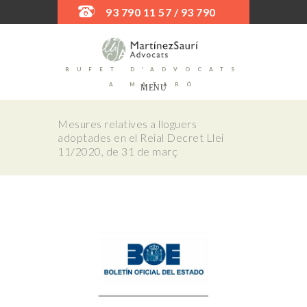
93 790 11 57 / 93 790
52 45
BUFET D'ADVOCATS
A MATARÓ
MENU
Mesures relatives a lloguers
adoptades en el Reial Decret Llei
11/2020, de 31 de març