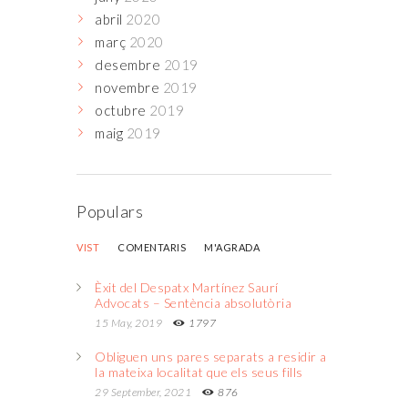
abril
2020
març
2020
desembre
2019
novembre
2019
octubre
2019
maig
2019
Populars
VIST
COMENTARIS
M'AGRADA
Èxit del Despatx Martínez Saurí
Advocats – Sentència absolutòria
15 May, 2019
1797
Obliguen uns pares separats a residir a
la mateixa localitat que els seus fills
29 September, 2021
876