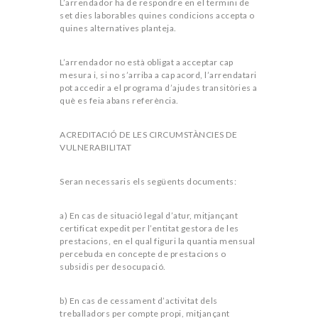
L’arrendador ha de respondre en el termini de
set dies laborables quines condicions accepta o
quines alternatives planteja.
L’arrendador no està obligat a acceptar cap
mesura i, si no s’arriba a cap acord, l’arrendatari
pot accedir a el programa d’ajudes transitòries a
què es feia abans referència.
ACREDITACIÓ DE LES CIRCUMSTÀNCIES DE
VULNERABILITAT
Seran necessaris els següents documents:
a) En cas de situació legal d’atur, mitjançant
certificat expedit per l’entitat gestora de les
prestacions, en el qual figuri la quantia mensual
percebuda en concepte de prestacions o
subsidis per desocupació.
b) En cas de cessament d’activitat dels
treballadors per compte propi, mitjançant