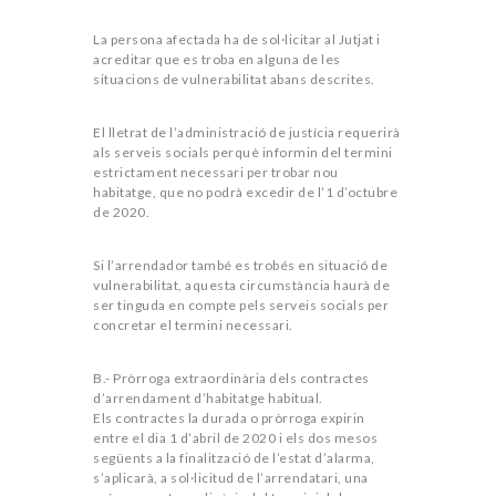
La persona afectada ha de sol·licitar al Jutjat i
acreditar que es troba en alguna de les
situacions de vulnerabilitat abans descrites.
El lletrat de l’administració de justícia requerirà
als serveis socials perquè informin del termini
estrictament necessari per trobar nou
habitatge, que no podrà excedir de l’1 d’octubre
de 2020.
Si l’arrendador també es trobés en situació de
vulnerabilitat, aquesta circumstància haurà de
ser tinguda en compte pels serveis socials per
concretar el termini necessari.
B.- Pròrroga extraordinària dels contractes
d’arrendament d’habitatge habitual.
Els contractes la durada o pròrroga expirin
entre el dia 1 d’abril de 2020 i els dos mesos
següents a la finalització de l’estat d’alarma,
s’aplicarà, a sol·licitud de l’arrendatari, una