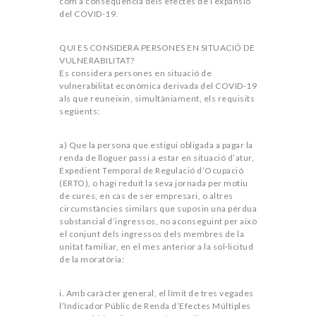
com a conseqüència dels efectes de l’expansió
del COVID-19.
QUI ES CONSIDERA PERSONES EN SITUACIÓ DE
VULNERABILITAT?
Es considera persones en situació de
vulnerabilitat econòmica derivada del COVID-19
als que reuneixin, simultàniament, els requisits
següents:
a) Que la persona que estigui obligada a pagar la
renda de lloguer passi a estar en situació d’atur,
Expedient Temporal de Regulació d’Ocupació
(ERTO), o hagi reduït la seva jornada per motiu
de cures, en cas de ser empresari, o altres
circumstàncies similars que suposin una pèrdua
substancial d’ingressos, no aconseguint per això
el conjunt dels ingressos dels membres de la
unitat familiar, en el mes anterior a la sol·licitud
de la moratòria:
i. Amb caràcter general, el límit de tres vegades
l’Indicador Públic de Renda d’Efectes Múltiples