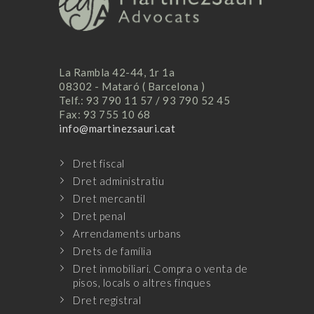
La Rambla 42-44, 1r 1a
08302 - Mataró ( Barcelona )
Telf.: 93 790 11 57 / 93 790 52 45
Fax: 93 755 10 68
info@martinezsauri.cat
Dret fiscal
Dret administratiu
Dret mercantil
Dret penal
Arrendaments urbans
Drets de família
Dret inmobiliari. Compra o venta de
pisos, locals o altres finques
Dret registral