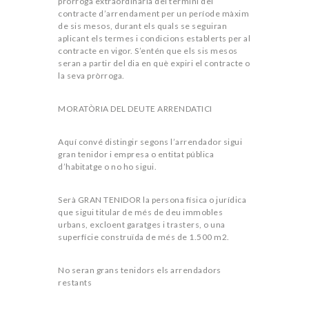
pròrroga extraordinària del termini del
contracte d’arrendament per un període màxim
de sis mesos, durant els quals se seguiran
aplicant els termes i condicions establerts per al
contracte en vigor. S’entén que els sis mesos
seran a partir del dia en què expiri el contracte o
la seva pròrroga.
MORATÒRIA DEL DEUTE ARRENDATICI
Aquí convé distingir segons l’arrendador sigui
gran tenidor i empresa o entitat pública
d’habitatge o no ho sigui.
Serà GRAN TENIDOR la persona física o jurídica
que sigui titular de més de deu immobles
urbans, excloent garatges i trasters, o una
superfície construïda de més de 1.500 m2.
No seran grans tenidors els arrendadors
restants