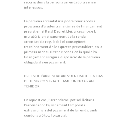
retornades a la persona arrendadora sense
interessos.
La persona arrendatària podrà tenir accés al
programa d’ajudes transitòries de finançament
previst en el Reial Decret Llei, aixecant-se la
moratòria en el pagament de la renda
arrendatícia regulada i el consegüent
fraccionament de les quotes preestablert, en la
primera mensualitat de renda en la qual dita
finançament estigui a disposició de la persona
obligada al seu pagament.
DRETS DE L’ARRENDATARI VULNERABLE EN CAS
DE TENIR CONTRACTE AMB UN NO GRAN
TENIDOR
En aquest cas, l’arrendatari pot sol·licitar a
l’arrendador l’ajornament temporal i
extraordinari del pagament de la renda, amb
condonació total o parcial.