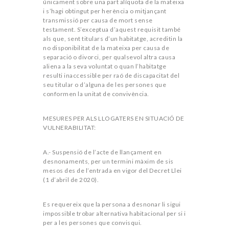
únicament sobre una part alíquota de la mateixa
i s’hagi obtingut per herència o mitjançant
transmissió per causa de mort sense
testament. S’exceptua d’aquest requisit també
als que, sent titulars d’un habitatge, acreditin la
no disponibilitat de la mateixa per causa de
separació o divorci, per qualsevol altra causa
aliena a la seva voluntat o quan l’habitatge
resulti inaccessible per raó de discapacitat del
seu titular o d’alguna de les persones que
conformen la unitat de convivència.
MESURES PER ALS LLOGATERS EN SITUACIÓ DE
VULNERABILITAT:
A.- Suspensió de l’acte de llançament en
desnonaments, per un termini màxim de sis
mesos des de l’entrada en vigor del Decret Llei
(1 d’abril de 2020).
Es requereix que la persona a desnonar li sigui
impossible trobar alternativa habitacional per si i
per a les persones que convisqui.