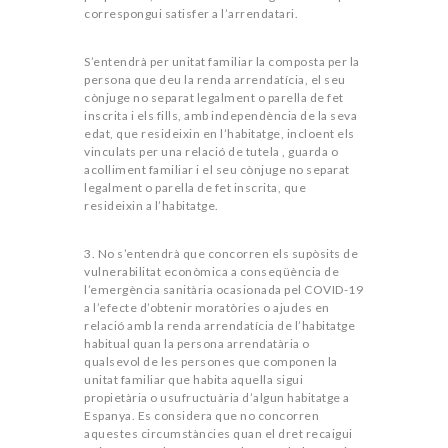
correspongui satisfer a l’arrendatari.
S’entendrà per unitat familiar la composta per la
persona que deu la renda arrendatícia, el seu
cònjuge no separat legalment o parella de fet
inscrita i els fills, amb independència de la seva
edat, que resideixin en l’habitatge, incloent els
vinculats per una relació de tutela , guarda o
acolliment familiar i el seu cònjuge no separat
legalment o parella de fet inscrita, que
resideixin a l’habitatge.
3. No s’entendrà que concorren els supòsits de
vulnerabilitat econòmica a conseqüència de
l’emergència sanitària ocasionada pel COVID-19
a l’efecte d’obtenir moratòries o ajudes en
relació amb la renda arrendatícia de l’habitatge
habitual quan la persona arrendatària o
qualsevol de les persones que componen la
unitat familiar que habita aquella sigui
propietària o usufructuària d’algun habitatge a
Espanya. Es considera que no concorren
aquestes circumstàncies quan el dret recaigui