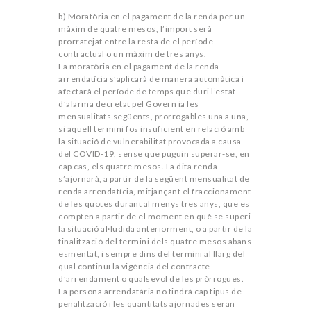
b) Moratòria en el pagament de la renda per un
màxim de quatre mesos, l’import serà
prorratejat entre la resta de el període
contractual o un màxim de tres anys.
La moratòria en el pagament de la renda
arrendatícia s’aplicarà de manera automàtica i
afectarà el període de temps que duri l’estat
d’alarma decretat pel Govern ia les
mensualitats següents, prorrogables una a una,
si aquell termini fos insuficient en relació amb
la situació de vulnerabilitat provocada a causa
del COVID-19, sense que puguin superar-se, en
cap cas, els quatre mesos. La dita renda
s’ajornarà, a partir de la següent mensualitat de
renda arrendatícia, mitjançant el fraccionament
de les quotes durant al menys tres anys, que es
compten a partir de el moment en què se superi
la situació al·ludida anteriorment, o a partir de la
finalització del termini dels quatre mesos abans
esmentat, i sempre dins del termini al llarg del
qual continuï la vigència del contracte
d’arrendament o qualsevol de les pròrrogues.
La persona arrendatària no tindrà cap tipus de
penalització i les quantitats ajornades seran