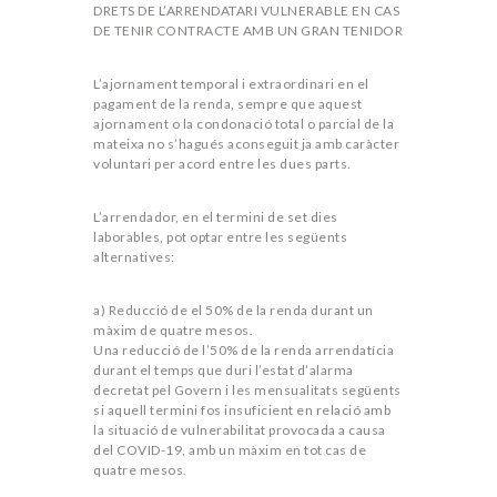
DRETS DE L’ARRENDATARI VULNERABLE EN CAS
DE TENIR CONTRACTE AMB UN GRAN TENIDOR
L’ajornament temporal i extraordinari en el
pagament de la renda, sempre que aquest
ajornament o la condonació total o parcial de la
mateixa no s’hagués aconseguit ja amb caràcter
voluntari per acord entre les dues parts.
L’arrendador, en el termini de set dies
laborables, pot optar entre les següents
alternatives:
a) Reducció de el 50% de la renda durant un
màxim de quatre mesos.
Una reducció de l’50% de la renda arrendatícia
durant el temps que duri l’estat d’alarma
decretat pel Govern i les mensualitats següents
si aquell termini fos insuficient en relació amb
la situació de vulnerabilitat provocada a causa
del COVID-19, amb un màxim en tot cas de
quatre mesos.