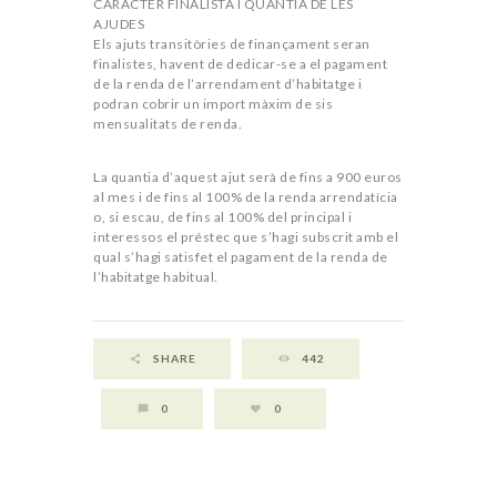
CARÀCTER FINALISTA I QUANTIA DE LES
AJUDES
Els ajuts transitòries de finançament seran
finalistes, havent de dedicar-se a el pagament
de la renda de l’arrendament d’habitatge i
podran cobrir un import màxim de sis
mensualitats de renda.
La quantia d’aquest ajut serà de fins a 900 euros
al mes i de fins al 100% de la renda arrendatícia
o, si escau, de fins al 100% del principal i
interessos el préstec que s’hagi subscrit amb el
qual s’hagi satisfet el pagament de la renda de
l’habitatge habitual.
Summary
SHARE
442
0
0