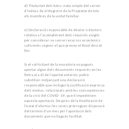
d) Titularitat dels béns: nota simple del servei
d’índexs de el Registre de la Propietat de tots
els membres de la unitat familiar.
e) Declaració responsable de deutor o deutors
relativa a l’acompliment dels requisits exigits
per considerar-se sense recursos econòmics
suficients segons el que preveu el Reial decret
llei.
Si el sol·licitant de la moratòria no pogués
aportar algun dels documents requerits en les
lletra a) a d) de l’apartat anterior, podrà
substituir-mitjançant una declaració
responsable que inclogui la justificació expressa
dels motius, relacionats amb les conseqüències
de la crisi del COVID- 19, que li impedeixen
aquesta aportació. Després de la finalització de
l’estat d’alarma i les seves pròrrogues disposarà
del termini d’un mes per l’aportació dels
documents que no hagués facilitat.