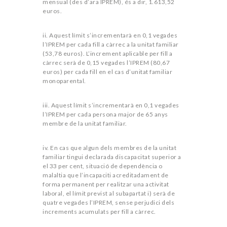
mensual (des d’ara IPREM), és a dir, 1.613,52
euros.
ii. Aquest límit s’incrementarà en 0,1 vegades
l’IPREM per cada fill a càrrec a la unitat familiar
(53,78 euros). L’increment aplicable per fill a
càrrec serà de 0,15 vegades l’IPREM (80,67
euros) per cada fill en el cas d’unitat familiar
monoparental.
iii. Aquest límit s’incrementarà en 0,1 vegades
l’IPREM per cada persona major de 65 anys
membre de la unitat familiar.
iv. En cas que algun dels membres de la unitat
familiar tingui declarada discapacitat superior a
el 33 per cent, situació de dependència o
malaltia que l’incapaciti acreditadament de
forma permanent per realitzar una activitat
laboral, el límit previst al subapartat i) serà de
quatre vegades l’IPREM, sense perjudici dels
increments acumulats per fill a càrrec.