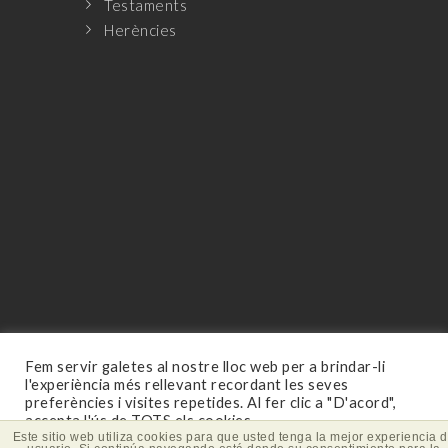
Testaments
Herències
Fem servir galetes al nostre lloc web per a brindar-li
l'experiència més rellevant recordant les seves
preferències i visites repetides. Al fer clic a "D'acord",
© 2026 Todos los derechos reservados
accepta l'ús de TOTS els cookies.
Este sitio web utiliza cookies para que usted tenga la mejor experiencia 
Aviso legal
and
Política de privacidad