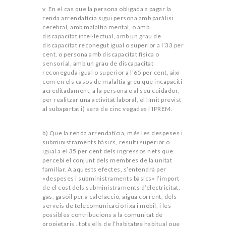
v. En el cas que la persona obligada a pagar la
renda arrendatícia sigui persona amb paràlisi
cerebral, amb malaltia mental, o amb
discapacitat intel·lectual, amb un grau de
discapacitat reconegut igual o superior a l’33 per
cent, o persona amb discapacitat física o
sensorial, amb un grau de discapacitat
reconeguda igual o superior a l’65 per cent, així
com en els casos de malaltia greu que incapaciti
acreditadament, a la persona o al seu cuidador,
per realitzar una activitat laboral, el límit previst
al subapartat i) serà de cinc vegades l’IPREM.
b) Que la renda arrendatícia, més les despeses i
subministraments bàsics, resulti superior o
igual a el 35 per cent dels ingressos nets que
percebi el conjunt dels membres de la unitat
familiar. A aquests efectes, s’entendrà per
«despeses i subministraments bàsics» l’import
de el cost dels subministraments d’electricitat,
gas, gasoil per a calefacció, aigua corrent, dels
serveis de telecomunicació fixa i mòbil, i les
possibles contribucions a la comunitat de
propietaris , tots ells de l’habitatge habitual que