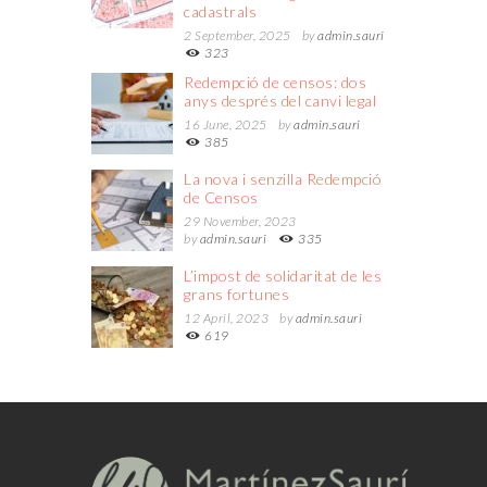
cadastrals
2 September, 2025
by
admin.sauri
323
Redempció de censos: dos
anys després del canvi legal
16 June, 2025
by
admin.sauri
385
La nova i senzilla Redempció
de Censos
29 November, 2023
by
admin.sauri
335
L’impost de solidaritat de les
grans fortunes
12 April, 2023
by
admin.sauri
619
http://www.fapfans.net
asian lesbians licking and dildoing hole.
https://www.xxxdoc.monster
gogo dancer anderson santos.