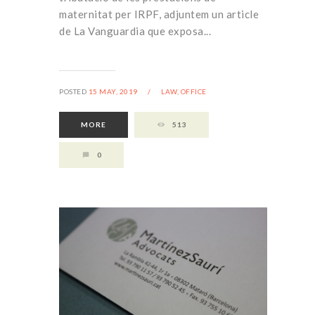
maternitat per IRPF, adjuntem un article
de La Vanguardia que exposa...
POSTED
15 MAY, 2019
/
LAW,
OFFICE
MORE
513
0