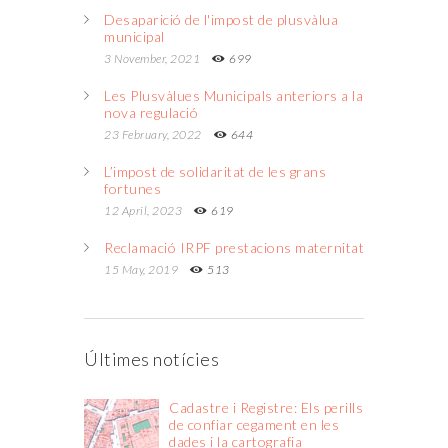
Desaparició de l'impost de plusvàlua
municipal
3 November, 2021
699
Les Plusvàlues Municipals anteriors a la
nova regulació
23 February, 2022
644
L’impost de solidaritat de les grans
fortunes
12 April, 2023
619
Reclamació IRPF prestacions maternitat
15 May, 2019
513
Últimes notícies
Cadastre i Registre: Els perills
de confiar cegament en les
dades i la cartografia