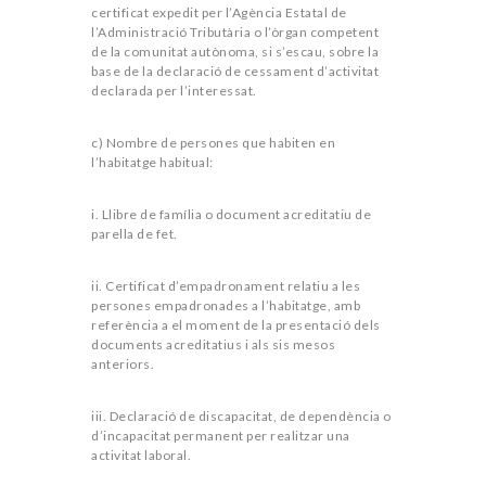
certificat expedit per l’Agència Estatal de
l’Administració Tributària o l’òrgan competent
de la comunitat autònoma, si s’escau, sobre la
base de la declaració de cessament d’activitat
declarada per l’interessat.
c) Nombre de persones que habiten en
l’habitatge habitual:
i. Llibre de família o document acreditatiu de
parella de fet.
ii. Certificat d’empadronament relatiu a les
persones empadronades a l’habitatge, amb
referència a el moment de la presentació dels
documents acreditatius i als sis mesos
anteriors.
iii. Declaració de discapacitat, de dependència o
d’incapacitat permanent per realitzar una
activitat laboral.